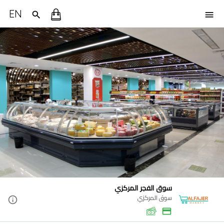
EN
سوق الفجر المركزي
سوق المركزي