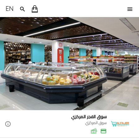
EN
سوق الفجر المركزي
سوق المركزي