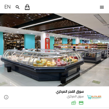
EN
سوق الفجر المركزي
سوق المركزي