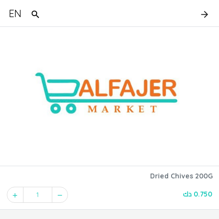
EN
Dried Chives 200G
0.750 دك
1