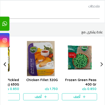
ملاحظات
عادة يشترى مع
ers Pickled
Chicken Fillet 320G
Frozen Green Peas
(Baby) 630G
400 Gr
0.850 دك
1.750 دك
0.850 دك
أضف
أضف
أض