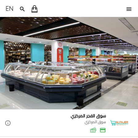
EN
سوق الفجر المركزي
سوق المركزي