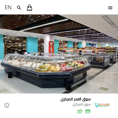
EN
سوق الفجر المركزي
سوق المركزي