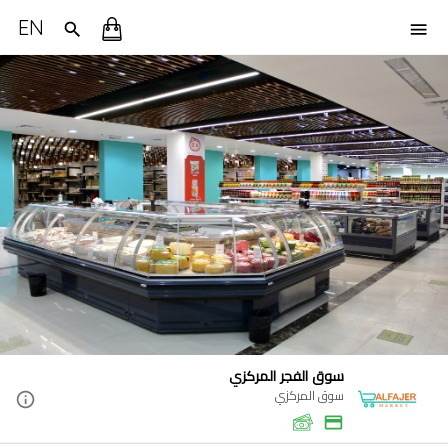
EN
سوق الفجر المركزي
سوق المركزي