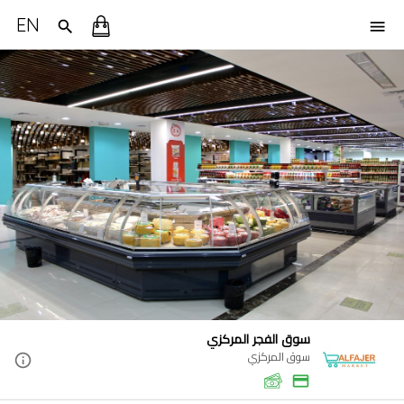
EN
سوق الفجر المركزي
سوق المركزي