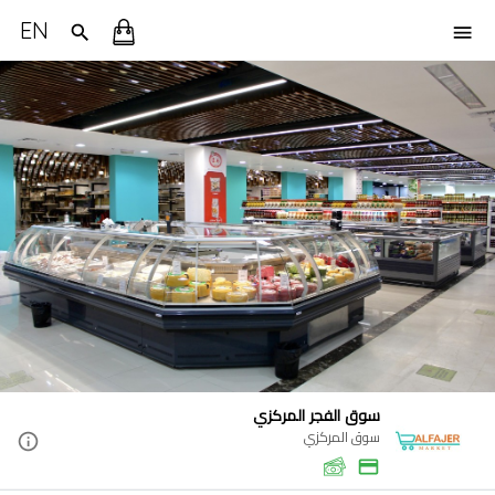
EN
سوق الفجر المركزي
سوق المركزي