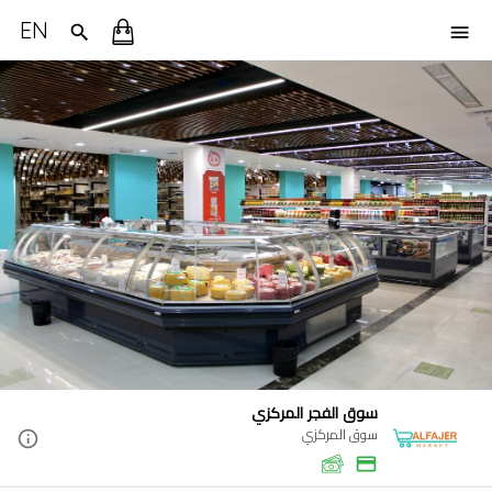
EN
سوق الفجر المركزي
سوق المركزي