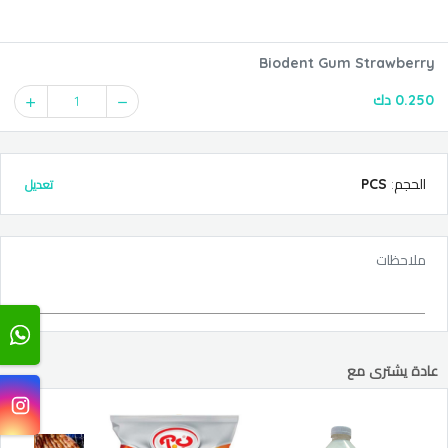
Biodent Gum Strawberry
0.250 دك
1
PCS
:
الحجم
تعديل
ملاحظات
عادة يشترى مع