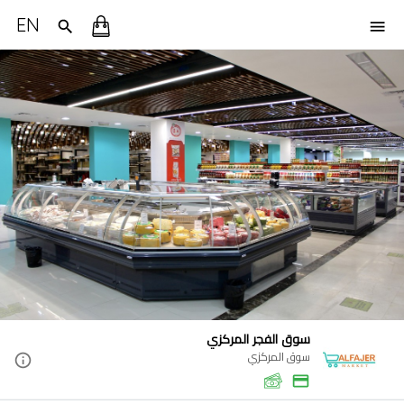
EN
سوق الفجر المركزي
سوق المركزي