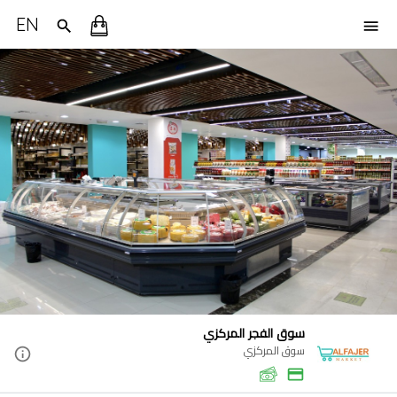
EN
سوق الفجر المركزي
سوق المركزي