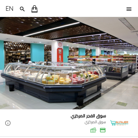
EN
سوق الفجر المركزي
سوق المركزي